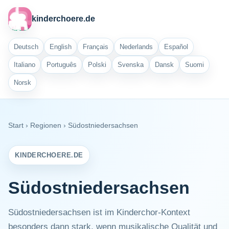
kinderchoere.de
Deutsch
English
Français
Nederlands
Español
Italiano
Português
Polski
Svenska
Dansk
Suomi
Norsk
Start
›
Regionen
›
Südostniedersachsen
KINDERCHOERE.DE
Südostniedersachsen
Südostniedersachsen ist im Kinderchor-Kontext
besonders dann stark, wenn musikalische Qualität und