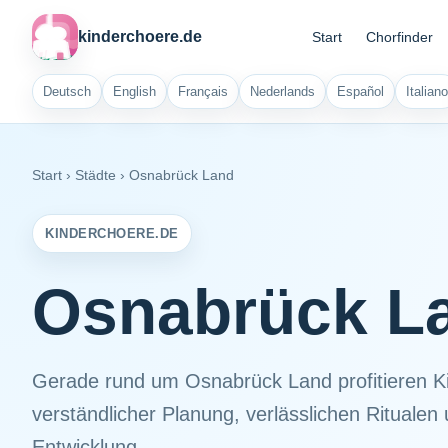
kinderchoere.de
Start
Chorfinder
Deutsch
English
Français
Nederlands
Español
Italiano
Start
›
Städte
›
Osnabrück Land
KINDERCHOERE.DE
Osnabrück L
Gerade rund um Osnabrück Land profitieren K
verständlicher Planung, verlässlichen Ritualen 
Entwicklung.