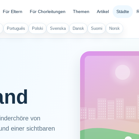
Für Eltern
Für Chorleitungen
Themen
Artikel
Städte
R
Português
Polski
Svenska
Dansk
Suomi
Norsk
and
inderchöre von
und einer sichtbaren